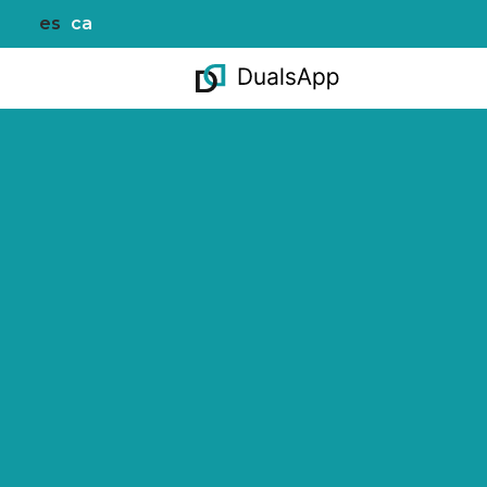
es
ca